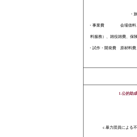
・
・事業費 会場借料、会
料服務）、雑役雑費、保
・試作・開発費 原材料費
1.公的
c.暴力団員による