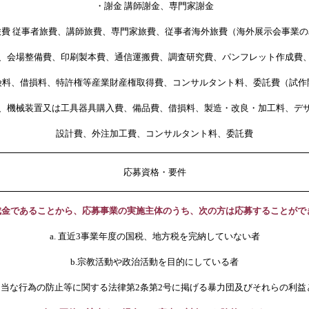
・謝金 講師謝金、専門家謝金
旅費 従事者旅費、講師旅費、専門家旅費、従事者海外旅費（海外展示会事業の
場整備費、印刷製本費、通信運搬費、調査研究費、パンフレット作成費、
険料、借損料、特許権等産業財産権取得費、コンサルタント料、委託費（試作
、機械装置又は工具器具購入費、備品費、借損料、製造・改良・加工料、デ
設計費、外注加工費、コンサルタント料、委託費
応募資格・要件
助成金であることから、応募事業の実施主体のうち、次の方は応募することがで
a. 直近3事業年度の国税、地方税を完納していない者
b.宗教活動や政治活動を目的にしている者
不当な行為の防止等に関する法律第2条第2号に掲げる暴力団及びそれらの利