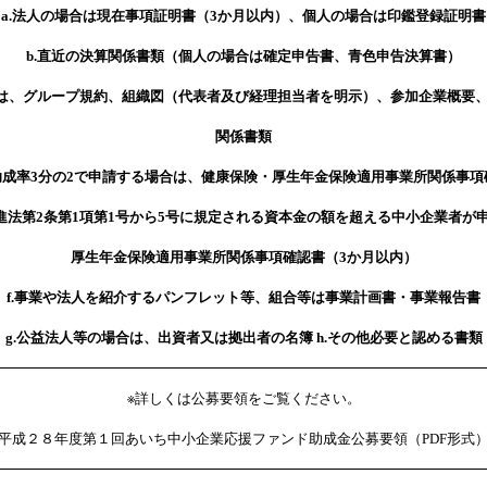
a.法人の場合は現在事項証明書（3か月以内）、個人の場合は印鑑登録証明書
b.直近の決算関係書類（個人の場合は確定申告書、青色申告決算書）
合は、グループ規約、組織図（代表者及び経理担当者を明示）、参加企業概要
関係書類
助成率3分の2で申請する場合は、健康保険・厚生年金保険適用事業所関係事項
促進法第2条第1項第1号から5号に規定される資本金の額を超える中小企業者が
厚生年金保険適用事業所関係事項確認書（3か月以内）
f.事業や法人を紹介するパンフレット等、組合等は事業計画書・事業報告書
g.公益法人等の場合は、出資者又は拠出者の名簿 h.その他必要と認める書類
※詳しくは公募要領をご覧ください。
平成２８年度第１回あいち中小企業応援ファンド助成金公募要領（PDF形式