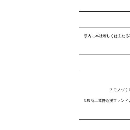
県内に本社若しくは主たる
2.モノづ
3.農商工連携応援ファン