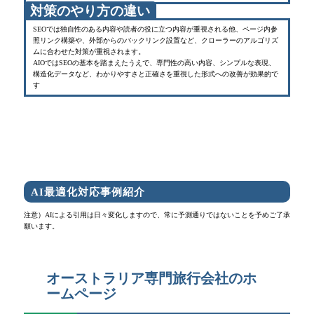
対策のやり方の違い
SEOでは独自性のある内容や読者の役に立つ内容が重視される他、ページ内参
照リンク構築や、外部からのバックリンク設置など、クローラーのアルゴリズ
ムに合わせた対策が重視されます。
AIOではSEOの基本を踏まえたうえで、専門性の高い内容、シンプルな表現、
構造化データなど、わかりやすさと正確さを重視した形式への改善が効果的で
す
AI最適化対応事例紹介
注意）AIによる引用は日々変化しますので、常に予測通りではないことを予めご了承
願います。
オーストラリア専門旅行会社のホ
ームページ